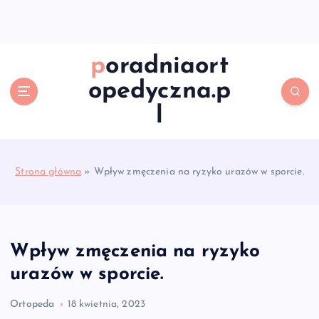
S
k
i
p
poradniaort
t
opedyczna.p
o
c
l
o
n
t
e
Strona główna
»
Wpływ zmęczenia na ryzyko urazów w sporcie.
n
t
Wpływ zmęczenia na ryzyko
urazów w sporcie.
Ortopeda
18 kwietnia, 2023