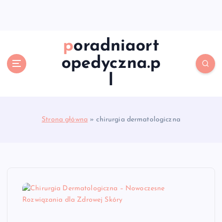
S
k
i
p
poradniaort
t
opedyczna.p
o
c
l
o
n
t
e
Strona główna
»
chirurgia dermatologiczna
n
t