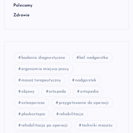
Polecamy
Zdrowie
badania diagnostyczne
ból nadgarstka
ergonomia miejsca pracy
masaż terapeutyczny
nadgarstek
objawy
ortopeda
ortopedia
osteoporoza
przygotowanie do operacji
płaskostopie
rehabilitacja
rehabilitacja po operacji
techniki masażu