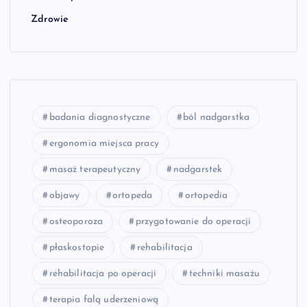
Zdrowie
badania diagnostyczne
ból nadgarstka
ergonomia miejsca pracy
masaż terapeutyczny
nadgarstek
objawy
ortopeda
ortopedia
osteoporoza
przygotowanie do operacji
płaskostopie
rehabilitacja
rehabilitacja po operacji
techniki masażu
terapia falą uderzeniową