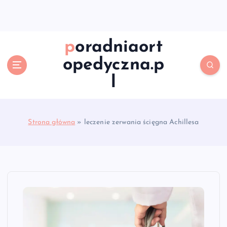
S
k
i
p
poradniaort
t
opedyczna.p
o
c
l
o
n
t
e
Strona główna
»
leczenie zerwania ścięgna Achillesa
n
t