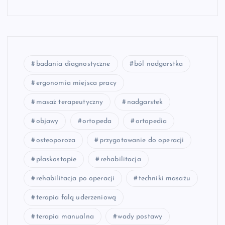
badania diagnostyczne
ból nadgarstka
ergonomia miejsca pracy
masaż terapeutyczny
nadgarstek
objawy
ortopeda
ortopedia
osteoporoza
przygotowanie do operacji
płaskostopie
rehabilitacja
rehabilitacja po operacji
techniki masażu
terapia falą uderzeniową
terapia manualna
wady postawy