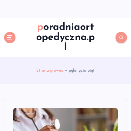
S
k
i
p
poradniaort
t
opedyczna.p
o
c
l
o
n
t
e
Strona główna
»
pęknięcia pięt
n
t