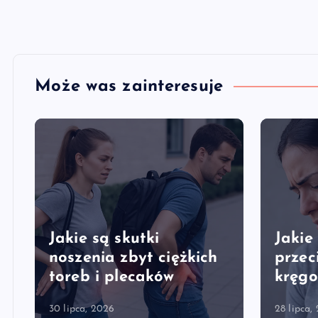
Może was zainteresuje
Jakie są skutki
Jakie
y
noszenia zbyt ciężkich
przec
toreb i plecaków
kręgo
30 lipca, 2026
28 lipca,