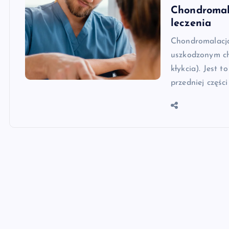
Chondromala
leczenia
Chondromalacja
uszkodzonym ch
kłykcia). Jest 
przedniej części