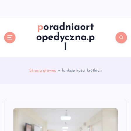
S
k
i
p
poradniaort
t
opedyczna.p
o
c
l
o
n
t
e
Strona główna
»
funkcje kości krótkich
n
t