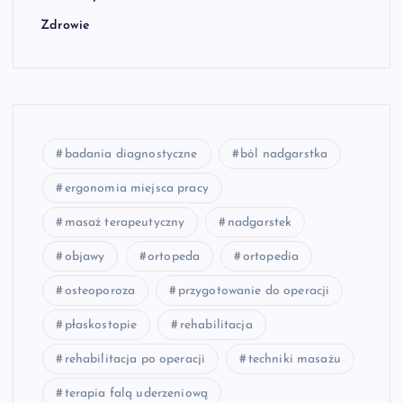
Zdrowie
badania diagnostyczne
ból nadgarstka
ergonomia miejsca pracy
masaż terapeutyczny
nadgarstek
objawy
ortopeda
ortopedia
osteoporoza
przygotowanie do operacji
płaskostopie
rehabilitacja
rehabilitacja po operacji
techniki masażu
terapia falą uderzeniową