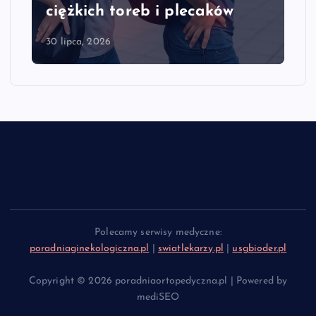
ciężkich toreb i plecaków
30 lipca, 2026
Polecamy serwisy medyczne:
poradniaginekologiczna.pl
|
swiatlekarzy.pl
|
usgbioder.pl
Copyright © 2026 poradniaortopedyczna.pl | Powered by
mediSEO