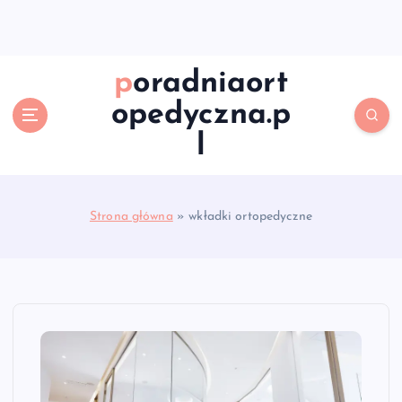
S
k
i
p
poradniaort
t
opedyczna.p
o
c
l
o
n
t
e
Strona główna
»
wkładki ortopedyczne
n
t