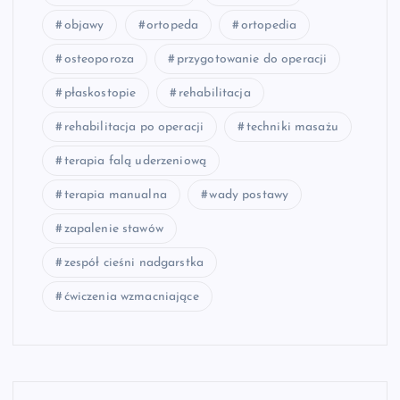
objawy
ortopeda
ortopedia
osteoporoza
przygotowanie do operacji
płaskostopie
rehabilitacja
rehabilitacja po operacji
techniki masażu
terapia falą uderzeniową
terapia manualna
wady postawy
zapalenie stawów
zespół cieśni nadgarstka
ćwiczenia wzmacniające