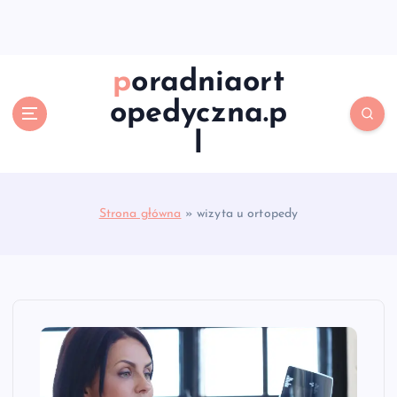
S
k
i
p
poradniaort
t
opedyczna.p
o
c
l
o
n
t
e
Strona główna
»
wizyta u ortopedy
n
t