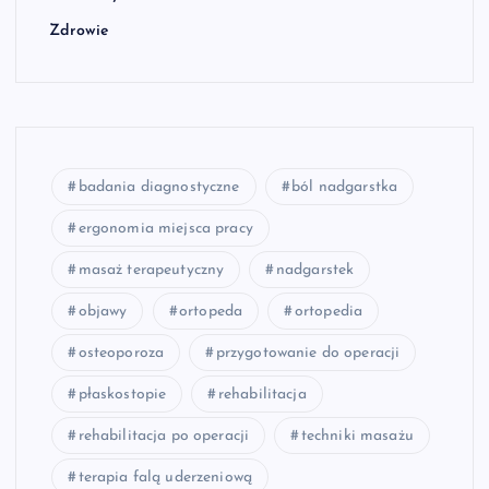
Zdrowie
badania diagnostyczne
ból nadgarstka
ergonomia miejsca pracy
masaż terapeutyczny
nadgarstek
objawy
ortopeda
ortopedia
osteoporoza
przygotowanie do operacji
płaskostopie
rehabilitacja
rehabilitacja po operacji
techniki masażu
terapia falą uderzeniową