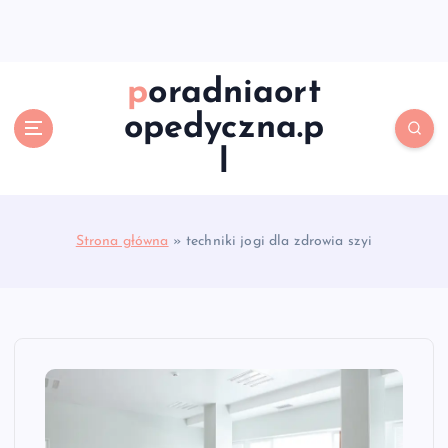
S
k
i
p
poradniaort
t
opedyczna.p
o
c
l
o
n
t
e
Strona główna
»
techniki jogi dla zdrowia szyi
n
t