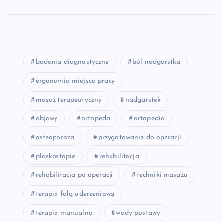
badania diagnostyczne
ból nadgarstka
ergonomia miejsca pracy
masaż terapeutyczny
nadgarstek
objawy
ortopeda
ortopedia
osteoporoza
przygotowanie do operacji
płaskostopie
rehabilitacja
rehabilitacja po operacji
techniki masażu
terapia falą uderzeniową
terapia manualna
wady postawy