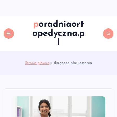
S
k
i
p
poradniaort
t
opedyczna.p
o
c
l
o
n
t
e
Strona główna
»
diagnoza płaskostopia
n
t