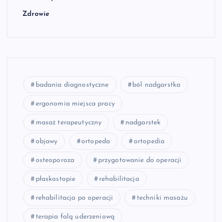
Zdrowie
badania diagnostyczne
ból nadgarstka
ergonomia miejsca pracy
masaż terapeutyczny
nadgarstek
objawy
ortopeda
ortopedia
osteoporoza
przygotowanie do operacji
płaskostopie
rehabilitacja
rehabilitacja po operacji
techniki masażu
terapia falą uderzeniową