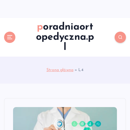
S
k
i
p
poradniaort
t
opedyczna.p
o
c
l
o
n
t
e
Strona główna
»
L4
n
t