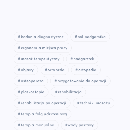
badania diagnostyczne
ból nadgarstka
ergonomia miejsca pracy
masaż terapeutyczny
nadgarstek
objawy
ortopeda
ortopedia
osteoporoza
przygotowanie do operacji
płaskostopie
rehabilitacja
rehabilitacja po operacji
techniki masażu
terapia falą uderzeniową
terapia manualna
wady postawy