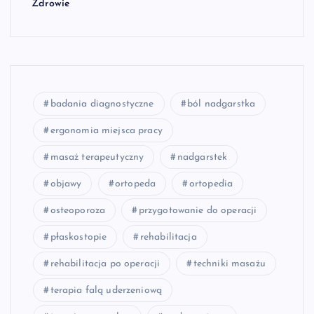
Zdrowie
badania diagnostyczne
ból nadgarstka
ergonomia miejsca pracy
masaż terapeutyczny
nadgarstek
objawy
ortopeda
ortopedia
osteoporoza
przygotowanie do operacji
płaskostopie
rehabilitacja
rehabilitacja po operacji
techniki masażu
terapia falą uderzeniową