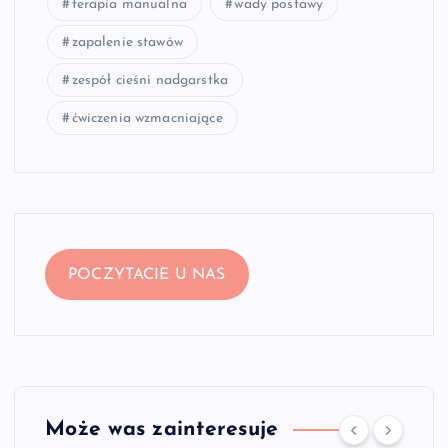
terapia manualna
wady postawy
zapalenie stawów
zespół cieśni nadgarstka
ćwiczenia wzmacniające
POCZYTACIE U NAS
Może was zainteresuje