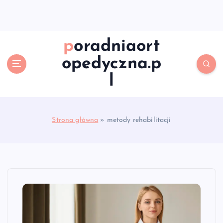
S
k
i
p
poradniaort
t
opedyczna.p
o
c
l
o
n
t
e
Strona główna
»
metody rehabilitacji
n
t