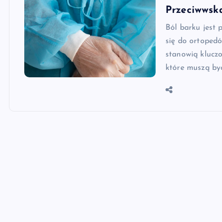
Przeciwwska
Ból barku jest
się do ortopedó
stanowią kluczo
które muszą by