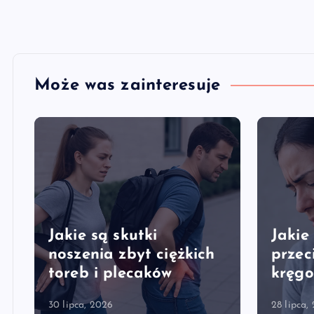
Może was zainteresuje
Jakie są skutki
Jakie
y
noszenia zbyt ciężkich
przec
toreb i plecaków
kręgo
30 lipca, 2026
28 lipca,