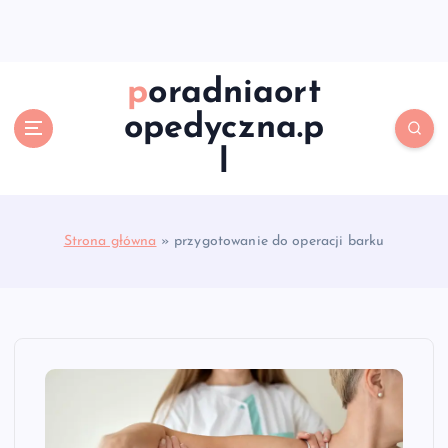
S
k
i
p
poradniaort
t
opedyczna.p
o
c
l
o
n
t
e
Strona główna
»
przygotowanie do operacji barku
n
t