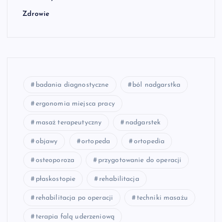
Zdrowie
badania diagnostyczne
ból nadgarstka
ergonomia miejsca pracy
masaż terapeutyczny
nadgarstek
objawy
ortopeda
ortopedia
osteoporoza
przygotowanie do operacji
płaskostopie
rehabilitacja
rehabilitacja po operacji
techniki masażu
terapia falą uderzeniową