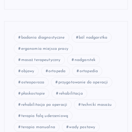
badania diagnostyczne
ból nadgarstka
ergonomia miejsca pracy
masaż terapeutyczny
nadgarstek
objawy
ortopeda
ortopedia
osteoporoza
przygotowanie do operacji
płaskostopie
rehabilitacja
rehabilitacja po operacji
techniki masażu
terapia falą uderzeniową
terapia manualna
wady postawy