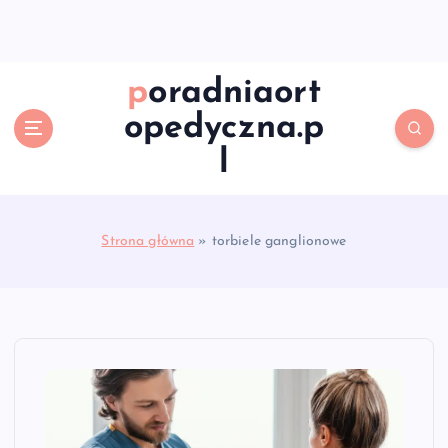
S
k
i
p
poradniaort
t
opedyczna.p
o
c
l
o
n
t
e
Strona główna
»
torbiele ganglionowe
n
t