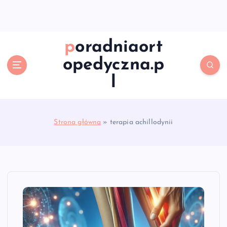
S
k
i
p
poradniaort
t
opedyczna.p
o
c
l
o
n
t
e
Strona główna
»
terapia achillodynii
n
t