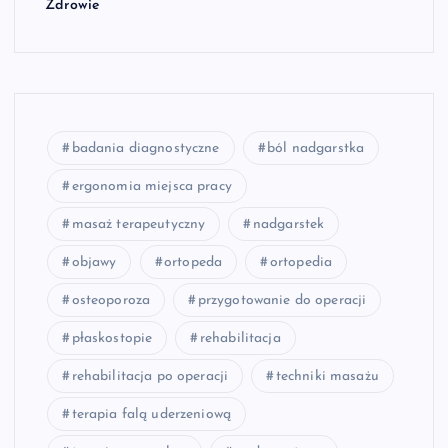
Zdrowie
badania diagnostyczne
ból nadgarstka
ergonomia miejsca pracy
masaż terapeutyczny
nadgarstek
objawy
ortopeda
ortopedia
osteoporoza
przygotowanie do operacji
płaskostopie
rehabilitacja
rehabilitacja po operacji
techniki masażu
terapia falą uderzeniową