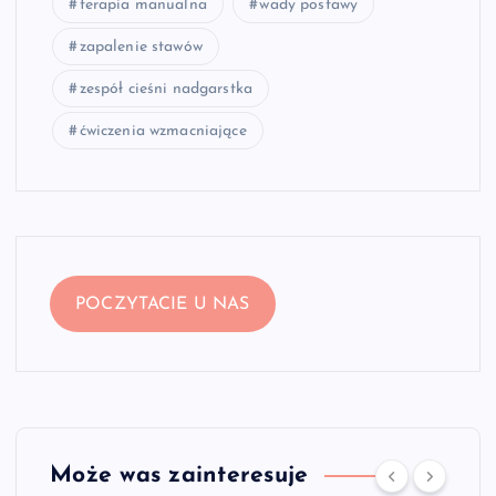
terapia manualna
wady postawy
zapalenie stawów
zespół cieśni nadgarstka
ćwiczenia wzmacniające
POCZYTACIE U NAS
Może was zainteresuje