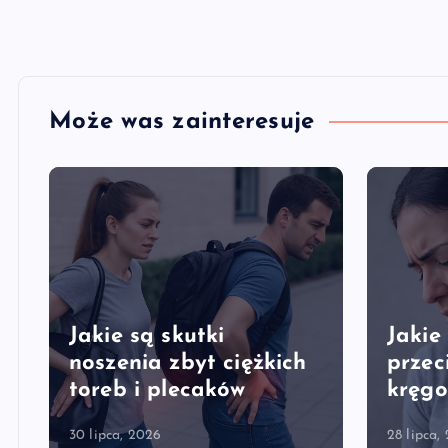
Może was zainteresuje
Jakie są skutki
Jakie
y
noszenia zbyt ciężkich
przec
toreb i plecaków
kręgo
30 lipca, 2026
28 lipca,