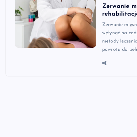
Zerwanie mi
rehabilitacj
Zerwanie mięśn
wpłynąć na cod
metody leczenia
powrotu do pełn