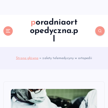
S
k
i
p
poradniaort
t
opedyczna.p
o
c
l
o
n
t
e
Strona główna
»
zalety telemedycyny w ortopedii
n
t