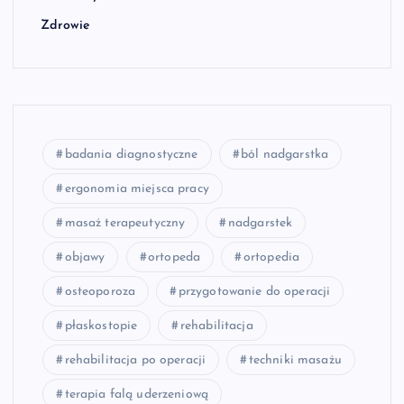
Zdrowie
badania diagnostyczne
ból nadgarstka
ergonomia miejsca pracy
masaż terapeutyczny
nadgarstek
objawy
ortopeda
ortopedia
osteoporoza
przygotowanie do operacji
płaskostopie
rehabilitacja
rehabilitacja po operacji
techniki masażu
terapia falą uderzeniową