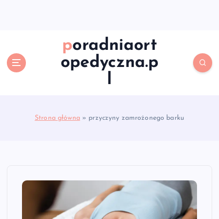
S
k
i
p
poradniaort
t
opedyczna.p
o
c
l
o
n
t
e
Strona główna
»
przyczyny zamrożonego barku
n
t