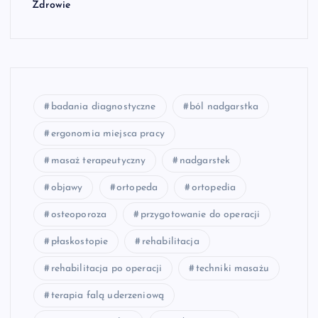
Zdrowie
badania diagnostyczne
ból nadgarstka
ergonomia miejsca pracy
masaż terapeutyczny
nadgarstek
objawy
ortopeda
ortopedia
osteoporoza
przygotowanie do operacji
płaskostopie
rehabilitacja
rehabilitacja po operacji
techniki masażu
terapia falą uderzeniową