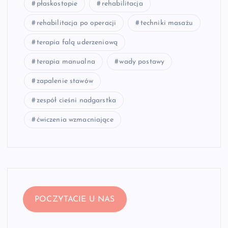
płaskostopie
rehabilitacja
rehabilitacja po operacji
techniki masażu
terapia falą uderzeniową
terapia manualna
wady postawy
zapalenie stawów
zespół cieśni nadgarstka
ćwiczenia wzmacniające
POCZYTACIE U NAS