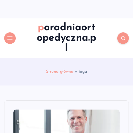
S
k
i
p
poradniaort
t
opedyczna.p
o
c
l
o
n
t
e
Strona główna
»
joga
n
t