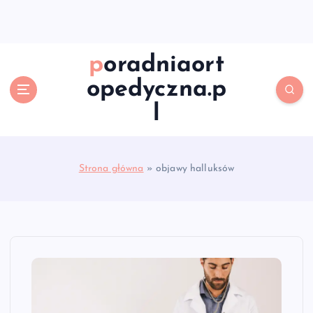
S
k
i
p
poradniaort
t
opedyczna.p
o
c
l
o
n
t
e
Strona główna
»
objawy halluksów
n
t