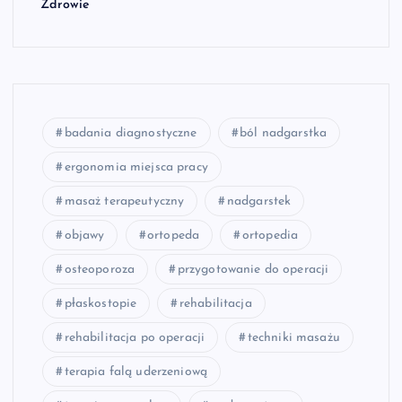
Zdrowie
badania diagnostyczne
ból nadgarstka
ergonomia miejsca pracy
masaż terapeutyczny
nadgarstek
objawy
ortopeda
ortopedia
osteoporoza
przygotowanie do operacji
płaskostopie
rehabilitacja
rehabilitacja po operacji
techniki masażu
terapia falą uderzeniową