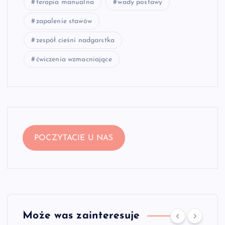
terapia manualna
wady postawy
zapalenie stawów
zespół cieśni nadgarstka
ćwiczenia wzmacniające
POCZYTACIE U NAS
Może was zainteresuje