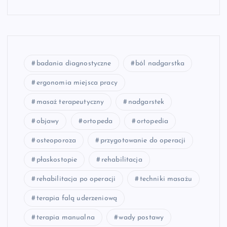
badania diagnostyczne
ból nadgarstka
ergonomia miejsca pracy
masaż terapeutyczny
nadgarstek
objawy
ortopeda
ortopedia
osteoporoza
przygotowanie do operacji
płaskostopie
rehabilitacja
rehabilitacja po operacji
techniki masażu
terapia falą uderzeniową
terapia manualna
wady postawy