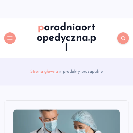
S
k
i
p
poradniaort
t
opedyczna.p
o
c
l
o
n
t
e
Strona główna
»
produkty prozapalne
n
t