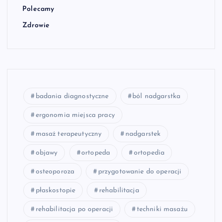
Polecamy
Zdrowie
badania diagnostyczne
ból nadgarstka
ergonomia miejsca pracy
masaż terapeutyczny
nadgarstek
objawy
ortopeda
ortopedia
osteoporoza
przygotowanie do operacji
płaskostopie
rehabilitacja
rehabilitacja po operacji
techniki masażu