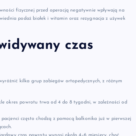
ywności fizycznej przed operacją negatywnie wpływają na
wiednia podaż białek i witamin oraz rezygnacja z używek
ewidywany czas
 wyróżnić kilka grup zabiegów ortopedycznych, z różnym
e okres powrotu trwa od 4 do 8 tygodni, w zależności od
acjenci często chodzą z pomocą balkonika już w pierwszej
ącach.
ardowy czas powrotu wynosi około 4–6 miesięcy, choć