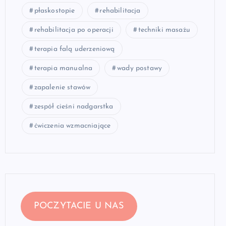
płaskostopie
rehabilitacja
rehabilitacja po operacji
techniki masażu
terapia falą uderzeniową
terapia manualna
wady postawy
zapalenie stawów
zespół cieśni nadgarstka
ćwiczenia wzmacniające
POCZYTACIE U NAS