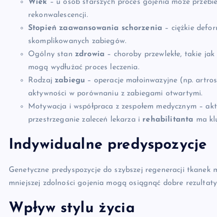
Wiek
– u osób starszych proces gojenia może przebie
rekonwalescencji.
Stopień zaawansowania schorzenia
– ciężkie defo
skomplikowanych zabiegów.
Ogólny stan
zdrowia
– choroby przewlekłe, takie ja
mogą wydłużać proces leczenia.
Rodzaj
zabiegu
– operacje małoinwazyjne (np. artros
aktywności w porównaniu z zabiegami otwartymi.
Motywacja i współpraca z zespołem medycznym – akt
przestrzeganie zaleceń lekarza i
rehabilitanta
ma klu
Indywidualne predyspozycje
Genetyczne predyspozycje do szybszej regeneracji tkanek
mniejszej zdolności gojenia mogą osiągnąć dobre rezultaty
Wpływ stylu życia