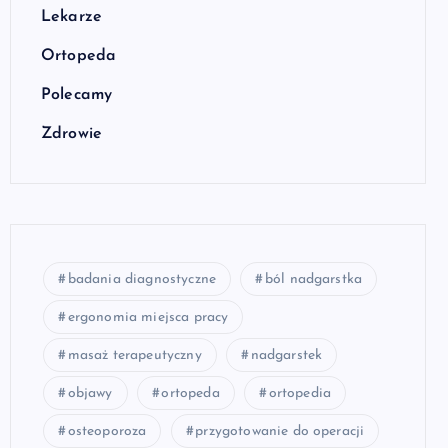
Lekarze
Ortopeda
Polecamy
Zdrowie
badania diagnostyczne
ból nadgarstka
ergonomia miejsca pracy
masaż terapeutyczny
nadgarstek
objawy
ortopeda
ortopedia
osteoporoza
przygotowanie do operacji