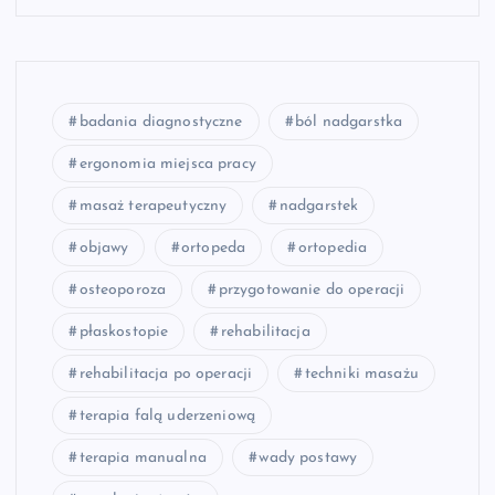
badania diagnostyczne
ból nadgarstka
ergonomia miejsca pracy
masaż terapeutyczny
nadgarstek
objawy
ortopeda
ortopedia
osteoporoza
przygotowanie do operacji
płaskostopie
rehabilitacja
rehabilitacja po operacji
techniki masażu
terapia falą uderzeniową
terapia manualna
wady postawy