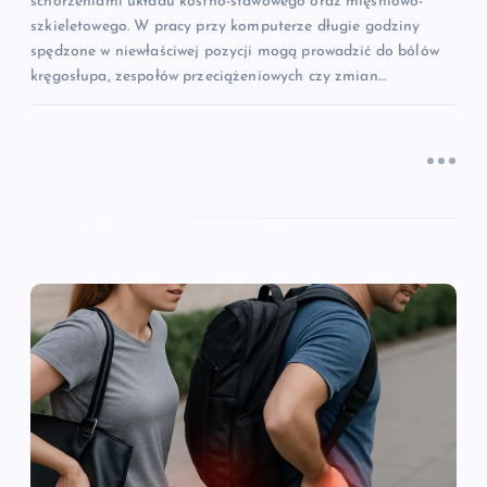
u
schorzeniami układu kostno-stawowego oraz mięśniowo-
szkieletowego. W pracy przy komputerze długie godziny
spędzone w niewłaściwej pozycji mogą prowadzić do bólów
kręgosłupa, zespołów przeciążeniowych czy zmian…