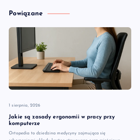
g
Powiązane
a
c
j
a
w
p
i
1 sierpnia, 2026
Jakie są zasady ergonomii w pracy przy
s
komputerze
Ortopedia to dziedzina medycyny zajmująca się