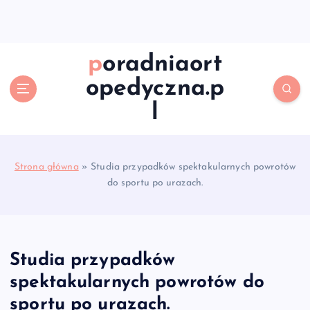
S
k
i
p
poradniaort
t
opedyczna.p
o
c
l
o
n
t
e
Strona główna
»
Studia przypadków spektakularnych powrotów
n
do sportu po urazach.
t
Studia przypadków
spektakularnych powrotów do
sportu po urazach.