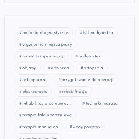
badania diagnostyczne
ból nadgarstka
ergonomia miejsca pracy
masaż terapeutyczny
nadgarstek
objawy
ortopeda
ortopedia
osteoporoza
przygotowanie do operacji
płaskostopie
rehabilitacja
rehabilitacja po operacji
techniki masażu
terapia falą uderzeniową
terapia manualna
wady postawy
zapalenie stawów