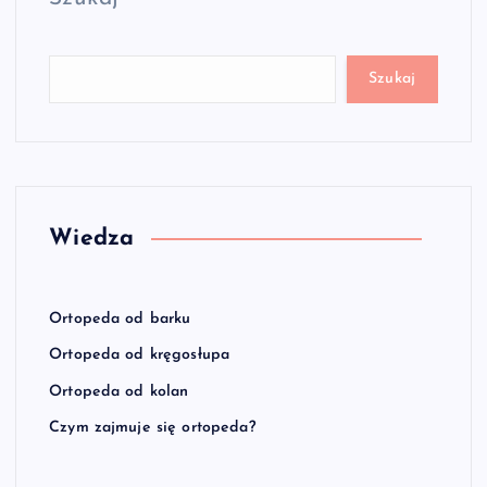
r
o
Szukaj
n
i
c
Wiedza
o
w
Ortopeda od barku
Ortopeda od kręgosłupa
a
Ortopeda od kolan
n
Czym zajmuje się ortopeda?