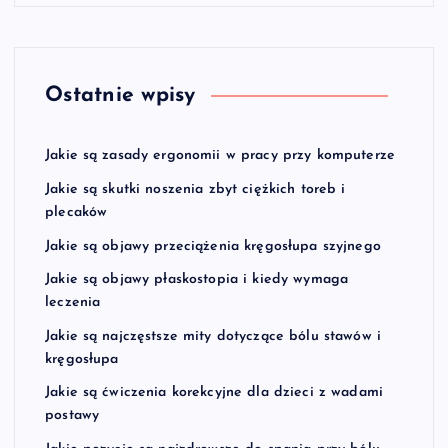
i
e
w
Ostatnie wpisy
p
Jakie są zasady ergonomii w pracy przy komputerze
i
Jakie są skutki noszenia zbyt ciężkich toreb i
plecaków
s
Jakie są objawy przeciążenia kręgosłupa szyjnego
Jakie są objawy płaskostopia i kiedy wymaga
ó
leczenia
w
Jakie są najczęstsze mity dotyczące bólu stawów i
kręgosłupa
Jakie są ćwiczenia korekcyjne dla dzieci z wadami
postawy