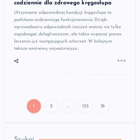
codziennie dla zdrowego kręgosłupa
Utrzymanie odpowiedniej kondycji kręgosłupa to
podstawa codziennego funkcjonowania. Dzięki
wprowadzeniu odpowiednich ćwiczeń można nie tylko
zapobiegać dolegliwościom, ale także wspierać proces
leczenia już występujących schorzeń. W kolejnym
tekście omówimy najważniejsze…
1
2
…
155
S
t
Szukaj