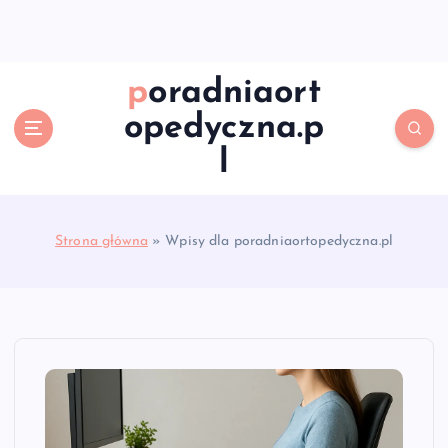
S
k
i
p
poradniaort
t
opedyczna.p
o
c
l
o
n
t
e
Strona główna
»
Wpisy dla poradniaortopedyczna.pl
n
t