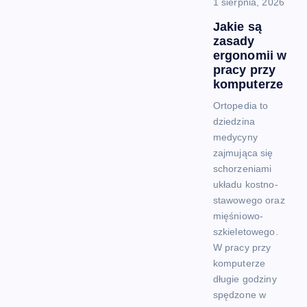
1 sierpnia, 2026
j
Jakie są
a
zasady
ergonomii w
pracy przy
w
komputerze
p
Ortopedia to
dziedzina
i
medycyny
zajmująca się
schorzeniami
s
układu kostno-
stawowego oraz
u
mięśniowo-
szkieletowego.
W pracy przy
komputerze
długie godziny
spędzone w