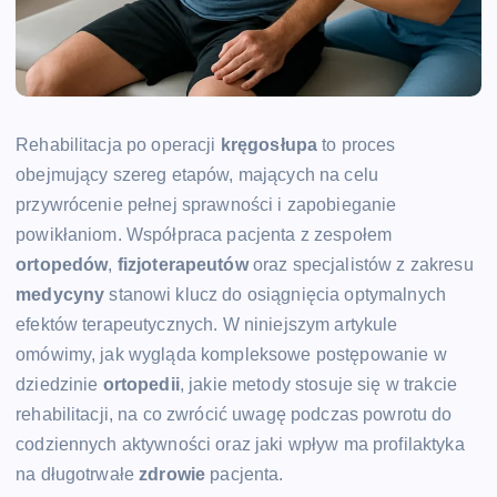
Rehabilitacja po operacji
kręgosłupa
to proces
obejmujący szereg etapów, mających na celu
przywrócenie pełnej sprawności i zapobieganie
powikłaniom. Współpraca pacjenta z zespołem
ortopedów
,
fizjoterapeutów
oraz specjalistów z zakresu
medycyny
stanowi klucz do osiągnięcia optymalnych
efektów terapeutycznych. W niniejszym artykule
omówimy, jak wygląda kompleksowe postępowanie w
dziedzinie
ortopedii
, jakie metody stosuje się w trakcie
rehabilitacji, na co zwrócić uwagę podczas powrotu do
codziennych aktywności oraz jaki wpływ ma profilaktyka
na długotrwałe
zdrowie
pacjenta.