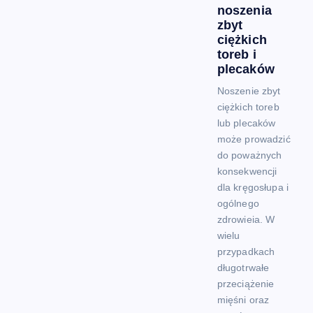
noszenia
zbyt
ciężkich
toreb i
plecaków
Noszenie zbyt
ciężkich toreb
lub plecaków
może prowadzić
do poważnych
konsekwencji
dla kręgosłupa i
ogólnego
zdrowieia. W
wielu
przypadkach
długotrwałe
przeciążenie
mięśni oraz