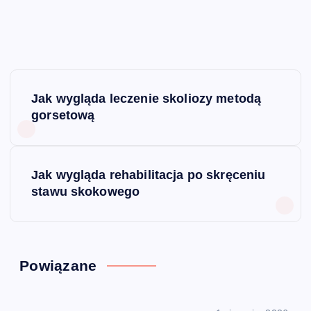
N
Jak wygląda leczenie skoliozy metodą
a
gorsetową
w
Jak wygląda rehabilitacja po skręceniu
i
stawu skokowego
g
a
Powiązane
c