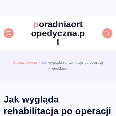
S
k
i
p
poradniaort
t
opedyczna.p
o
c
l
o
n
t
e
Strona główna
»
Jak wygląda rehabilitacja po operacji
n
kręgosłupa
t
Jak wygląda
rehabilitacja po operacji