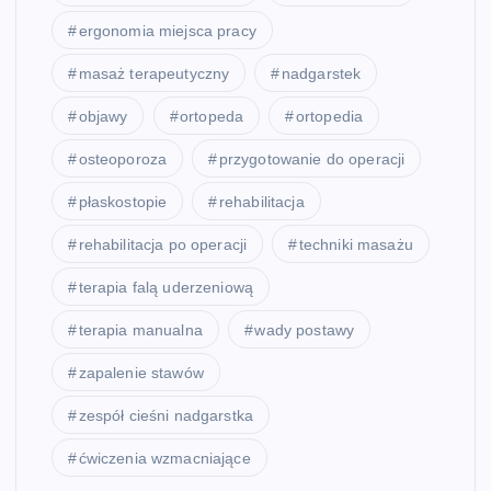
ergonomia miejsca pracy
masaż terapeutyczny
nadgarstek
objawy
ortopeda
ortopedia
osteoporoza
przygotowanie do operacji
płaskostopie
rehabilitacja
rehabilitacja po operacji
techniki masażu
terapia falą uderzeniową
terapia manualna
wady postawy
zapalenie stawów
zespół cieśni nadgarstka
ćwiczenia wzmacniające