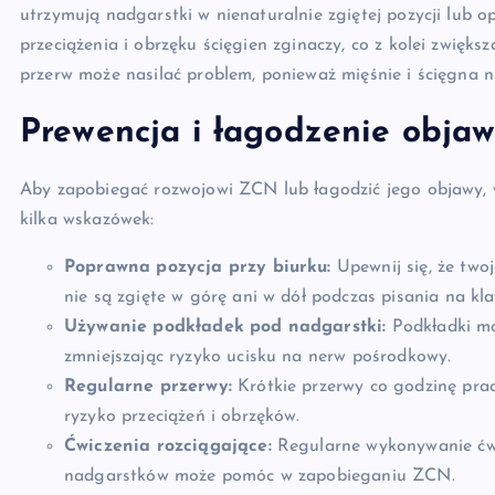
utrzymują nadgarstki w nienaturalnie zgiętej pozycji lub o
przeciążenia i obrzęku ścięgien zginaczy, co z kolei zwięk
przerw może nasilać problem, ponieważ mięśnie i ścięgna n
Prewencja i łagodzenie obja
Aby zapobiegać rozwojowi ZCN lub łagodzić jego objawy, 
kilka wskazówek:
Poprawna pozycja przy biurku:
Upewnij się, że twoj
nie są zgięte w górę ani w dół podczas pisania na kla
Używanie podkładek pod nadgarstki:
Podkładki mo
zmniejszając ryzyko ucisku na nerw pośrodkowy.
Regularne przerwy:
Krótkie przerwy co godzinę prac
ryzyko przeciążeń i obrzęków.
Ćwiczenia rozciągające:
Regularne wykonywanie ćwic
nadgarstków może pomóc w zapobieganiu ZCN.