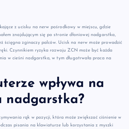
kające z ucisku na nerw pośrodkowy w miejscu, gdzie
nałem znajdującym się po stronie dłoniowej nadgarstka,
ż ścięgna zginaczy palców. Ucisk na nerw może prowadzić
u ręki. Czynnikiem ryzyka rozwoju ZCN może być każda
enia w cieśni nadgarstka, w tym długotrwała praca na
uterze wpływa na
u nadgarstka?
mywania rąk w pozycji, która może zwiększać ciśnienie w
dczas pisania na klawiaturze lub korzystania z myszki