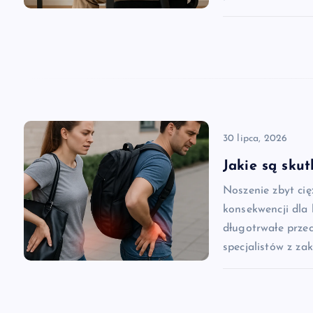
w
p
i
30 lipca, 2026
s
Jakie są skut
u
Noszenie zbyt ci
konsekwencji dla
długotrwałe prze
specjalistów z za