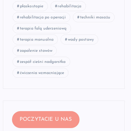
płaskostopie
rehabilitacja
rehabilitacja po operacji
techniki masażu
terapia falą uderzeniową
terapia manualna
wady postawy
zapalenie stawów
zespół cieśni nadgarstka
ćwiczenia wzmacniające
POCZYTACIE U NAS