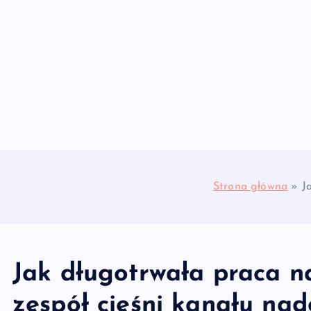
S
k
i
p
t
o
c
o
n
t
Strona główna
»
J
e
n
t
Jak długotrwała praca 
zespół cieśni kanału na