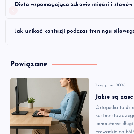
Dieta wspomagająca zdrowie mięśni i stawów
a
w
Jak unikać kontuzji podczas treningu siłoweg
i
g
Powiązane
a
1 sierpnia, 2026
c
Jakie są zas
Ortopedia to dzi
j
kostno-stawowego
komputerze długi
a
prowadzić do ból