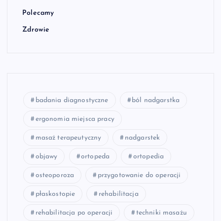
Polecamy
Zdrowie
badania diagnostyczne
ból nadgarstka
ergonomia miejsca pracy
masaż terapeutyczny
nadgarstek
objawy
ortopeda
ortopedia
osteoporoza
przygotowanie do operacji
płaskostopie
rehabilitacja
rehabilitacja po operacji
techniki masażu