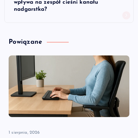
i
wpływa na zespół cieśni kanału
nadgarstka?
g
a
Powiązane
c
j
a
w
p
i
1 sierpnia, 2026
s