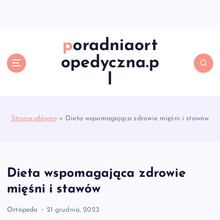
S
k
i
p
poradniaort
t
opedyczna.p
o
c
l
o
n
t
e
Strona główna
»
Dieta wspomagająca zdrowie mięśni i stawów
n
t
Dieta wspomagająca zdrowie
mięśni i stawów
Ortopeda
21 grudnia, 2023