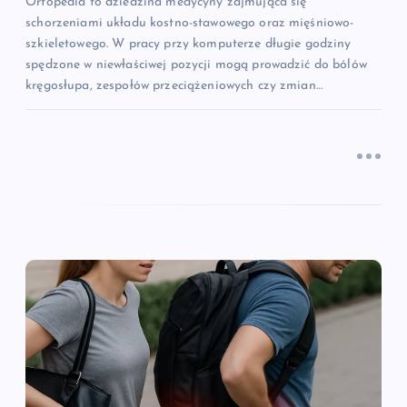
u
Ortopedia to dziedzina medycyny zajmująca się
schorzeniami układu kostno-stawowego oraz mięśniowo-
szkieletowego. W pracy przy komputerze długie godziny
spędzone w niewłaściwej pozycji mogą prowadzić do bólów
kręgosłupa, zespołów przeciążeniowych czy zmian…