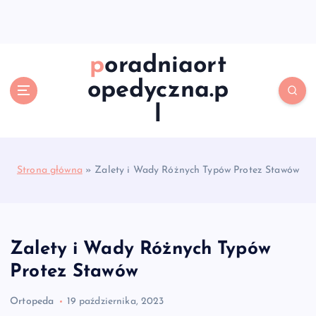
S
k
i
p
poradniaort
t
opedyczna.p
o
c
l
o
n
t
e
Strona główna
»
Zalety i Wady Różnych Typów Protez Stawów
n
t
Zalety i Wady Różnych Typów
Protez Stawów
Ortopeda
19 października, 2023