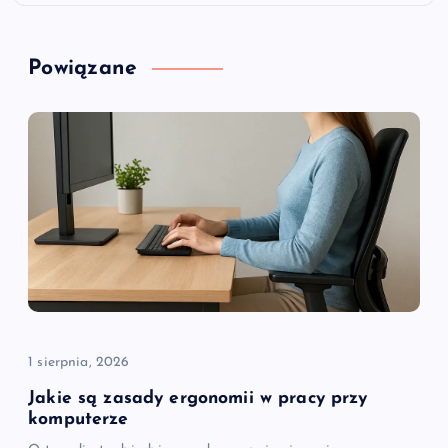
g
a
Powiązane
c
j
a
w
p
i
1 sierpnia, 2026
s
Jakie są zasady ergonomii w pracy przy
komputerze