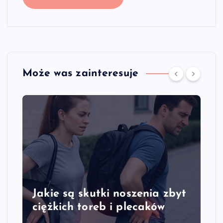
Może was zainteresuje
tki noszenia zbyt
Jakie są objawy p
eb i plecaków
kręgosłupa szyjne