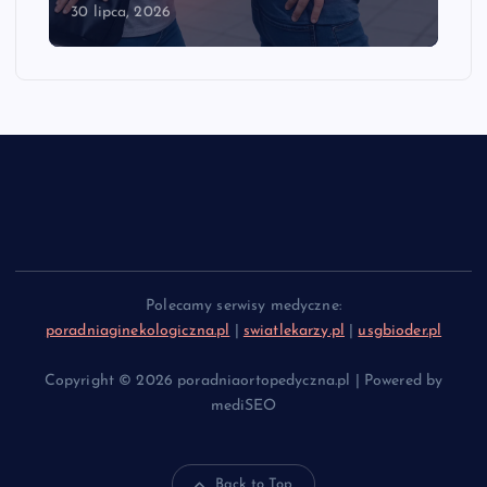
28 lipca, 2026
Polecamy serwisy medyczne:
poradniaginekologiczna.pl
|
swiatlekarzy.pl
|
usgbioder.pl
Copyright © 2026 poradniaortopedyczna.pl | Powered by
mediSEO
Back to Top