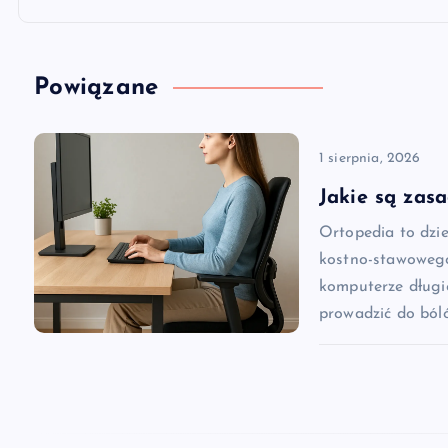
i
g
Powiązane
a
1 sierpnia, 2026
c
Jakie są zas
Ortopedia to dzi
j
kostno-stawowego
komputerze długi
a
prowadzić do ból
w
p