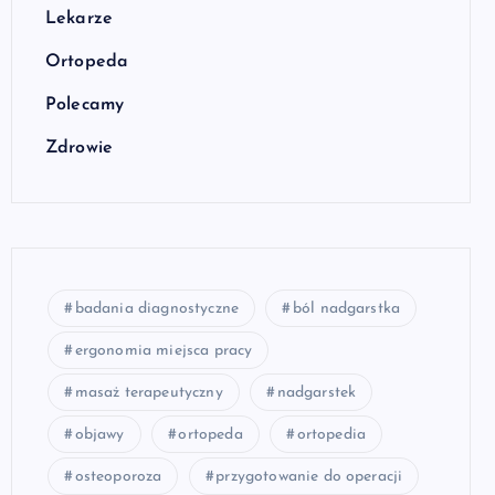
Lekarze
Ortopeda
Polecamy
Zdrowie
badania diagnostyczne
ból nadgarstka
ergonomia miejsca pracy
masaż terapeutyczny
nadgarstek
objawy
ortopeda
ortopedia
osteoporoza
przygotowanie do operacji