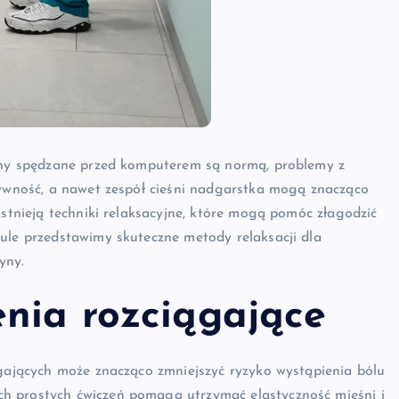
ziny spędzane przed komputerem są normą, problemy z
tywność, a nawet zespół cieśni nadgarstka mogą znacząco
istnieją techniki relaksacyjne, które mogą pomóc złagodzić
ule przedstawimy skuteczne metody relaksacji dla
yny.
enia rozciągające
ągających może znacząco zmniejszyć ryzyko wystąpienia bólu
h prostych ćwiczeń pomaga utrzymać elastyczność mięśni i