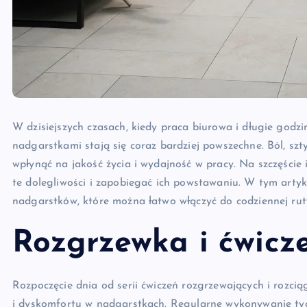
W dzisiejszych czasach, kiedy praca biurowa i długie god
nadgarstkami stają się coraz bardziej powszechne. Ból, sz
wpłynąć na jakość życia i wydajność w pracy. Na szczęście 
te dolegliwości i zapobiegać ich powstawaniu. W tym artyk
nadgarstków, które można łatwo włączyć do codziennej rut
Rozgrzewka i ćwicz
Rozpoczęcie dnia od serii ćwiczeń rozgrzewających i rozci
i dyskomfortu w nadgarstkach. Regularne wykonywanie tyc