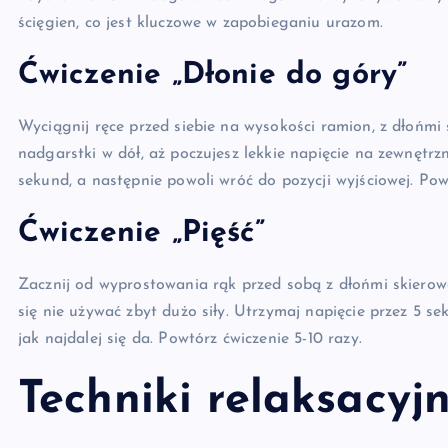
ścięgien, co jest kluczowe w zapobieganiu urazom.
Ćwiczenie „Dłonie do góry”
Wyciągnij ręce przed siebie na wysokości ramion, z dłońmi
nadgarstki w dół, aż poczujesz lekkie napięcie na zewnętrz
sekund, a następnie powoli wróć do pozycji wyjściowej. Powt
Ćwiczenie „Pięść”
Zacznij od wyprostowania rąk przed sobą z dłońmi skierowa
się nie używać zbyt dużo siły. Utrzymaj napięcie przez 5 se
jak najdalej się da. Powtórz ćwiczenie 5-10 razy.
Techniki relaksacyj