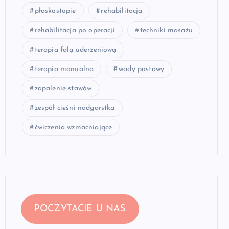
płaskostopie
rehabilitacja
rehabilitacja po operacji
techniki masażu
terapia falą uderzeniową
terapia manualna
wady postawy
zapalenie stawów
zespół cieśni nadgarstka
ćwiczenia wzmacniające
POCZYTACIE U NAS