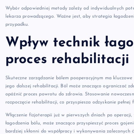
Wybór odpowiedniej metody zależy od indywidualnych potr
lekarza prowadzącego. Ważne jest, aby strategia łagodze
przypadku.
Wpływ technik łago
proces rehabilitacji
Skuteczne zarządzanie bólem pooperacyjnym ma kluczowe zn
jego dalszej rehabilitacji. Ból może znacząco ograniczać z
opóźnić proces powrotu do zdrowia. Stosowanie nowoczesn
rozpoczęcie rehabilitacji, co przyspiesza odzyskanie pełne
Włączenie fizjoterapii już w pierwszych dniach po operacj
łagodzenia bólu, może znacząco przyspieszyć proces gojenia
bardziej skłonni do współpracy i wykonywania zaleconych ć