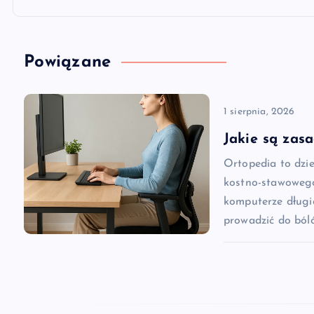
i
g
Powiązane
a
1 sierpnia, 2026
c
Jakie są zas
Ortopedia to dzi
j
kostno-stawowego
komputerze długi
a
prowadzić do ból
w
p