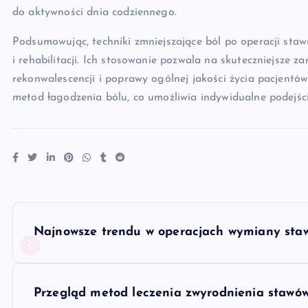
do aktywności dnia codziennego.
Podsumowując, techniki zmniejszające ból po operacji sta
i rehabilitacji. Ich stosowanie pozwala na skuteczniejsze z
rekonwalescencji i poprawy ogólnej jakości życia pacjent
metod łagodzenia bólu, co umożliwia indywidualne podejści
N
Najnowsze trendu w operacjach wymiany sta
a
w
Przegląd metod leczenia zwyrodnienia stawów