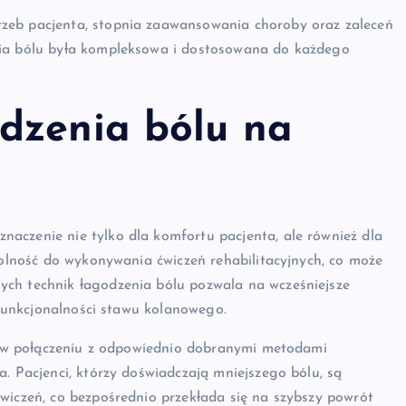
zeb pacjenta, stopnia zaawansowania choroby oraz zaleceń
nia bólu była kompleksowa i dostosowana do każdego
dzenia bólu na
aczenie nie tylko dla komfortu pacjenta, ale również dla
dolność do wykonywania ćwiczeń rehabilitacyjnych, co może
ych technik łagodzenia bólu pozwala na wcześniejsze
j funkcjonalności stawu kolanowego.
i, w połączeniu z odpowiednio dobranymi metodami
. Pacjenci, którzy doświadczają mniejszego bólu, są
wiczeń, co bezpośrednio przekłada się na szybszy powrót