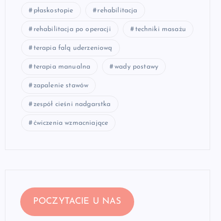
płaskostopie
rehabilitacja
rehabilitacja po operacji
techniki masażu
terapia falą uderzeniową
terapia manualna
wady postawy
zapalenie stawów
zespół cieśni nadgarstka
ćwiczenia wzmacniające
POCZYTACIE U NAS