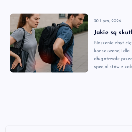
i
30 lipca, 2026
s
Jakie są skut
u
Noszenie zbyt ci
konsekwencji dla
długotrwałe prze
specjalistów z za