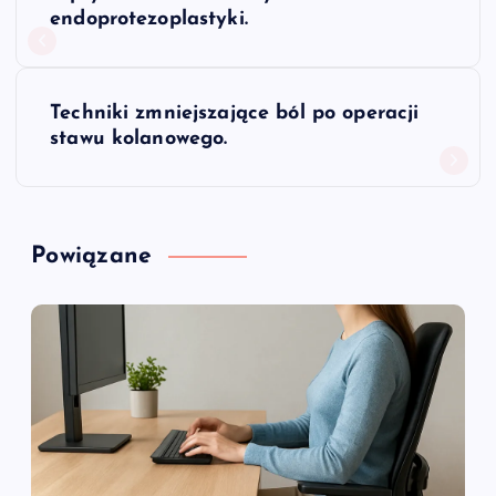
a
endoprotezoplastyki.
w
Techniki zmniejszające ból po operacji
i
stawu kolanowego.
g
a
Powiązane
c
j
a
w