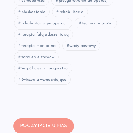
osteoporoza
przygotowanie do operacji
płaskostopie
rehabilitacja
rehabilitacja po operacji
techniki masażu
terapia falą uderzeniową
terapia manualna
wady postawy
zapalenie stawów
zespół cieśni nadgarstka
ćwiczenia wzmacniające
POCZYTACIE U NAS