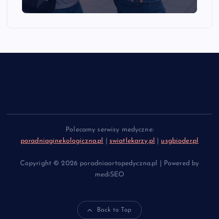
Polecamy serwisy medyczne:
poradniaginekologiczna.pl
|
swiatlekarzy.pl
|
usgbioder.pl
Copyright © 2026 poradniaortopedyczna.pl | Powered by
mediSEO
Back to Top