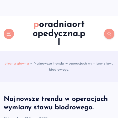
S
k
i
p
poradniaort
t
opedyczna.p
o
c
l
o
n
t
e
Strona główna
»
Najnowsze trendu w operacjach wymiany stawu
n
biodrowego.
t
Najnowsze trendu w operacjach
wymiany stawu biodrowego.