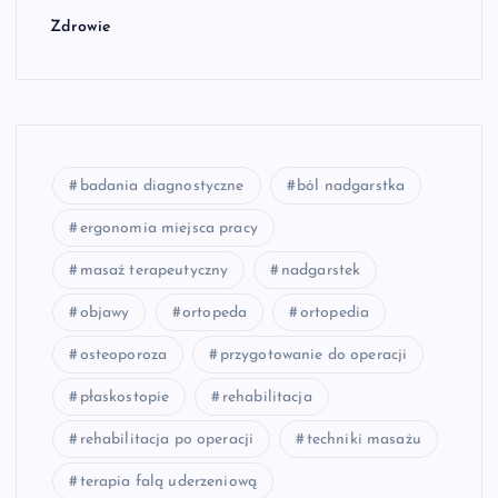
Zdrowie
badania diagnostyczne
ból nadgarstka
ergonomia miejsca pracy
masaż terapeutyczny
nadgarstek
objawy
ortopeda
ortopedia
osteoporoza
przygotowanie do operacji
płaskostopie
rehabilitacja
rehabilitacja po operacji
techniki masażu
terapia falą uderzeniową