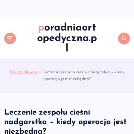
S
k
i
p
poradniaort
t
opedyczna.p
o
c
l
o
n
t
e
Strona główna
»
Leczenie zespołu cieśni nadgarstka – kiedy
n
operacja jest niezbędna?
t
Leczenie zespołu cieśni
nadgarstka – kiedy operacja jest
niezbędna?