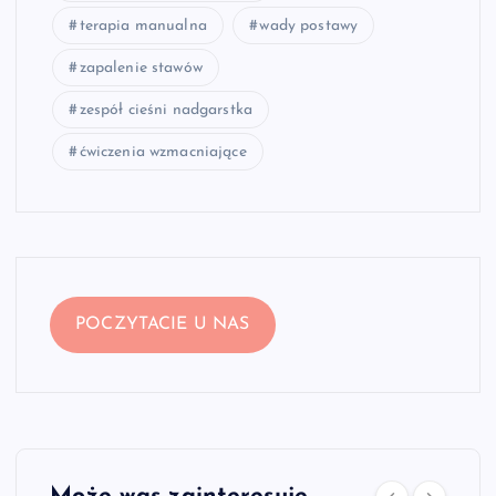
terapia manualna
wady postawy
zapalenie stawów
zespół cieśni nadgarstka
ćwiczenia wzmacniające
POCZYTACIE U NAS