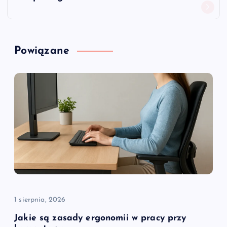
g
a
Powiązane
c
j
a
w
p
i
1 sierpnia, 2026
s
Jakie są zasady ergonomii w pracy przy