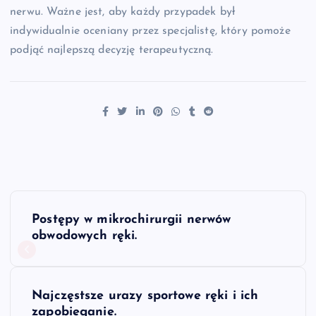
nerwu. Ważne jest, aby każdy przypadek był
indywidualnie oceniany przez specjalistę, który pomoże
podjąć najlepszą decyzję terapeutyczną.
N
Postępy w mikrochirurgii nerwów
a
obwodowych ręki.
w
Najczęstsze urazy sportowe ręki i ich
i
zapobieganie.