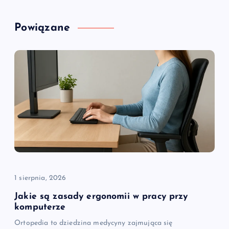
a
Powiązane
c
j
a
w
p
i
1 sierpnia, 2026
s
Jakie są zasady ergonomii w pracy przy
komputerze
u
Ortopedia to dziedzina medycyny zajmująca się