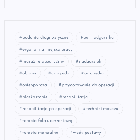
badania diagnostyczne
ból nadgarstka
ergonomia miejsca pracy
masaż terapeutyczny
nadgarstek
objawy
ortopeda
ortopedia
osteoporoza
przygotowanie do operacji
płaskostopie
rehabilitacja
rehabilitacja po operacji
techniki masażu
terapia falą uderzeniową
terapia manualna
wady postawy