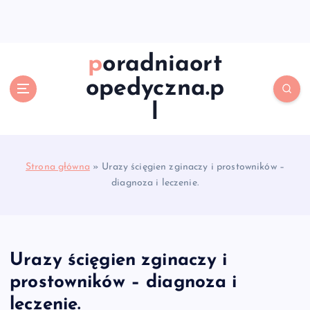
S
k
i
p
poradniaort
t
opedyczna.p
o
c
l
o
n
t
e
Strona główna
»
Urazy ścięgien zginaczy i prostowników –
n
diagnoza i leczenie.
t
Urazy ścięgien zginaczy i
prostowników – diagnoza i
leczenie.