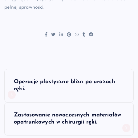
pełnej sprawności.
N
Operacje plastyczne blizn po urazach
a
ręki.
w
Zastosowanie nowoczesnych materiałów
i
opatrunkowych w chirurgii ręki.
g