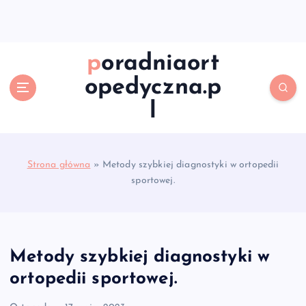
S
k
i
p
poradniaort
t
opedyczna.p
o
c
l
o
n
t
e
Strona główna
»
Metody szybkiej diagnostyki w ortopedii
n
sportowej.
t
Metody szybkiej diagnostyki w
ortopedii sportowej.