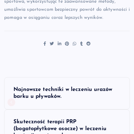
sportowa, wykorzystując te zaawansowane metody,
umożliwia sportowcom bezpieczny powrót do aktywności i
pomaga w osiąganiu coraz lepszych wyników.
N
Najnowsze techniki w leczeniu urazów
a
barku u pływaków.
w
Skuteczność terapii PRP
i
(bogatopłytkowe osocze) w leczeniu