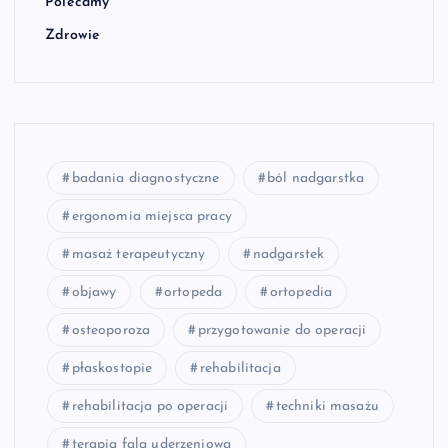
Polecamy
Zdrowie
badania diagnostyczne
ból nadgarstka
ergonomia miejsca pracy
masaż terapeutyczny
nadgarstek
objawy
ortopeda
ortopedia
osteoporoza
przygotowanie do operacji
płaskostopie
rehabilitacja
rehabilitacja po operacji
techniki masażu
terapia falą uderzeniową