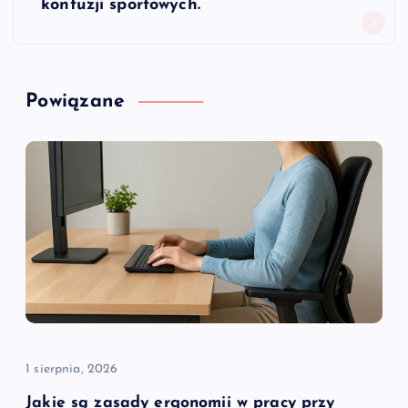
kontuzji sportowych.
g
a
Powiązane
c
j
a
w
p
i
1 sierpnia, 2026
s
Jakie są zasady ergonomii w pracy przy