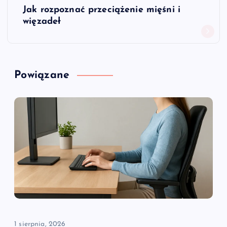
Jak rozpoznać przeciążenie mięśni i
i
więzadeł
g
a
Powiązane
c
j
a
w
p
i
1 sierpnia, 2026