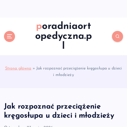
S
k
i
p
poradniaort
t
opedyczna.p
o
c
l
o
n
t
e
Strona główna
»
Jak rozpoznać przeciążenie kręgosłupa u dzieci
n
i młodzieży
t
Jak rozpoznać przeciążenie
kręgosłupa u dzieci i młodzieży