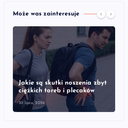
Może was zainteresuje
noszenia zbyt
Jakie są objawy przec
 plecaków
kręgosłupa szyjnego
28 lipca, 2026