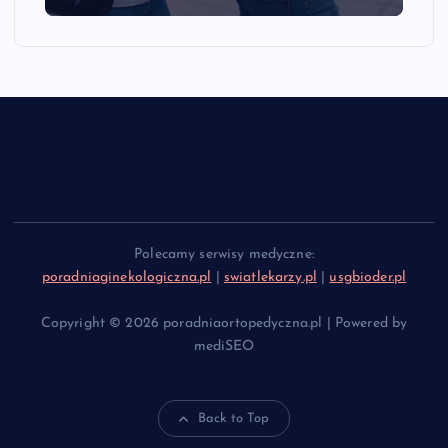
Polecamy serwisy medyczne:
poradniaginekologiczna.pl
|
swiatlekarzy.pl
|
usgbioder.pl
Copyright © 2026 poradniaortopedyczna.pl | Powered by
mediSEO
Back to Top