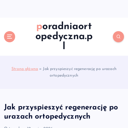
S
k
i
p
poradniaort
t
opedyczna.p
o
c
l
o
n
t
e
Strona główna
»
Jak przyspieszyć regenerację po urazach
n
ortopedycznych
t
Jak przyspieszyć regenerację po
urazach ortopedycznych