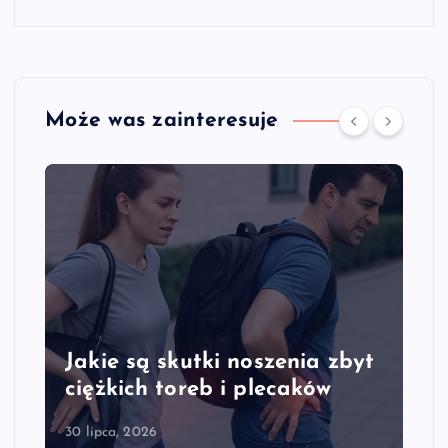
Może was zainteresuje
szenia zbyt
Jakie są objawy przecią
lecaków
kręgosłupa szyjnego
28 lipca, 2026