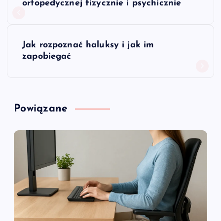
a
ortopedycznej fizycznie i psychicznie
w
Jak rozpoznać haluksy i jak im
i
zapobiegać
g
a
Powiązane
c
j
a
w