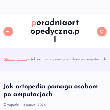
S
k
i
p
poradniaort
t
opedyczna.p
o
c
l
o
n
t
e
Strona główna
»
Jak ortopedia pomaga osobom po amputacjach
n
t
Jak ortopedia pomaga osobom
po amputacjach
Ortopeda
8 marca, 2026