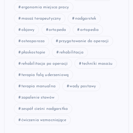
ergonomia miejsca pracy
masaż terapeutyczny
nadgarstek
objawy
ortopeda
ortopedia
osteoporoza
przygotowanie do operacji
płaskostopie
rehabilitacja
rehabilitacja po operacji
techniki masażu
terapia falą uderzeniową
terapia manualna
wady postawy
zapalenie stawów
zespół cieśni nadgarstka
ćwiczenia wzmacniające