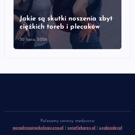
 zbyt
Jakie są objawy przeciążenia
w
kręgosłupa szyjnego
28 lipca, 2026
Polecamy serwisy medyczne:
poradniaginekologiczna.pl
|
swiatlekarzy.pl
|
usgbioder.pl