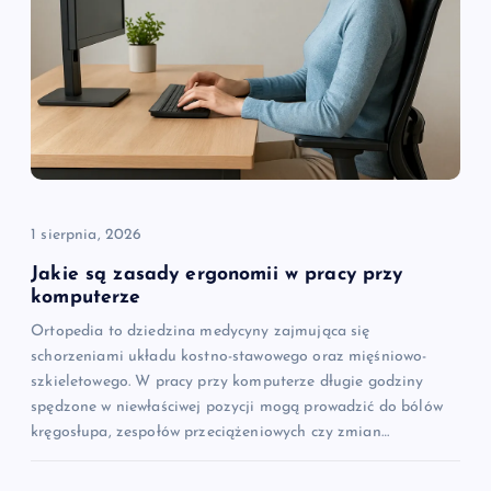
j
a
w
p
i
1 sierpnia, 2026
s
Jakie są zasady ergonomii w pracy przy
komputerze
u
Ortopedia to dziedzina medycyny zajmująca się
schorzeniami układu kostno-stawowego oraz mięśniowo-
szkieletowego. W pracy przy komputerze długie godziny
spędzone w niewłaściwej pozycji mogą prowadzić do bólów
kręgosłupa, zespołów przeciążeniowych czy zmian…