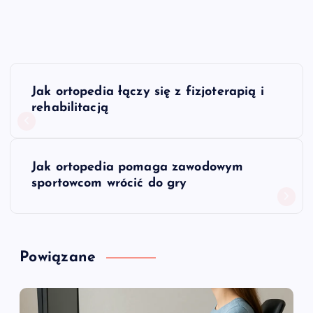
N
Jak ortopedia łączy się z fizjoterapią i
a
rehabilitacją
w
Jak ortopedia pomaga zawodowym
i
sportowcom wrócić do gry
g
a
Powiązane
c