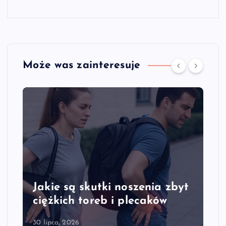
Może was zainteresuje
ą skutki noszenia zbyt
Jakie są obj
h toreb i plecaków
kręgosłupa s
026
28 lipca, 2026