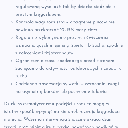
regulowaną wysokość, tak by dziecko siedziało z
prostym kręgosłupem.
Kontrola wagi tornistra – obciążenie pleców nie
powinno przekraczać 10–15% masy ciała.
Regularne wykonywanie prostych
ćwiczenia
wzmacniających mięśnie grzbietu i brzucha, zgodnie
z zaleceniami fizjoterapeuty.
Ograniczenie czasu spędzanego przed ekranami –
zachęcanie do aktywności outdoorowych i zabaw w
ruchu.
Codzienna obserwacja sylwetki – zwracanie uwagi
na asymetrię barków lub pochylenie tułowia.
Dzięki systematycznemu podejściu rodzice mogą w
istotny sposób wpłynąć na kierunek rozwoju kręgosłupa
malucha. Wczesna interwencja znacznie skraca czas
terapii oraz minimalizuje ryzyko poważnych powikłań w