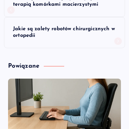
a
terapią komórkami macierzystymi
w
Jakie są zalety robotów chirurgicznych w
i
ortopedii
g
a
Powiązane
c
j
a
w