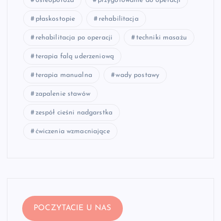
osteoporoza
przygotowanie do operacji
płaskostopie
rehabilitacja
rehabilitacja po operacji
techniki masażu
terapia falą uderzeniową
terapia manualna
wady postawy
zapalenie stawów
zespół cieśni nadgarstka
ćwiczenia wzmacniające
POCZYTACIE U NAS