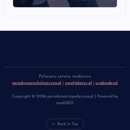
Polecamy serwisy medyczne:
poradniaginekologiczna.pl
|
swiatlekarzy.pl
|
usgbioder.pl
Copyright © 2026 poradniaortopedyczna.pl | Powered by
mediSEO
Back to Top