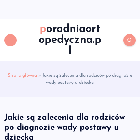
S
k
i
p
poradniaort
t
opedyczna.p
o
c
l
o
n
t
e
Strona główna
»
Jakie są zalecenia dla rodziców po diagnozie
n
wady postawy u dziecka
t
Jakie są zalecenia dla rodziców
po diagnozie wady postawy u
dziecka