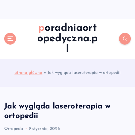
S
k
i
p
poradniaort
t
opedyczna.p
o
c
l
o
n
t
e
Strona główna
»
Jak wygląda laseroterapia w ortopedii
n
t
Jak wygląda laseroterapia w
ortopedii
Ortopeda
9 stycznia, 2026