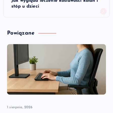
Jak wygląda leczenie koślawości kolan i
i
stóp u dzieci
g
a
Powiązane
c
j
a
w
p
i
1 sierpnia, 2026