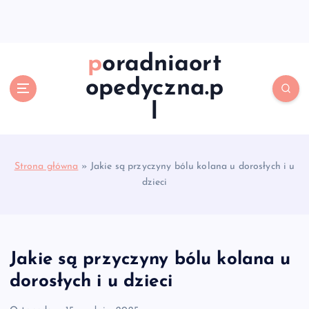
S
k
i
p
poradniaort
t
opedyczna.p
o
c
l
o
n
t
e
Strona główna
»
Jakie są przyczyny bólu kolana u dorosłych i u
n
dzieci
t
Jakie są przyczyny bólu kolana u
dorosłych i u dzieci