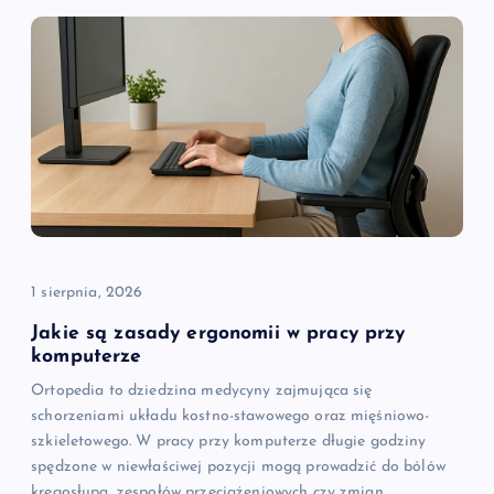
c
j
a
w
p
i
1 sierpnia, 2026
s
Jakie są zasady ergonomii w pracy przy
komputerze
u
Ortopedia to dziedzina medycyny zajmująca się
schorzeniami układu kostno-stawowego oraz mięśniowo-
szkieletowego. W pracy przy komputerze długie godziny
spędzone w niewłaściwej pozycji mogą prowadzić do bólów
kręgosłupa, zespołów przeciążeniowych czy zmian…