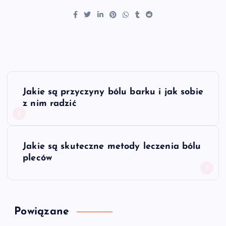
N
Jakie są przyczyny bólu barku i jak sobie
a
z nim radzić
w
Jakie są skuteczne metody leczenia bólu
i
pleców
g
a
Powiązane