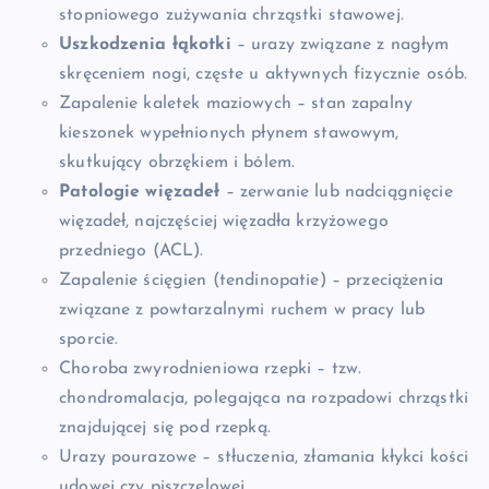
stopniowego zużywania chrząstki stawowej.
Uszkodzenia łąkotki
– urazy związane z nagłym
skręceniem nogi, częste u aktywnych fizycznie osób.
Zapalenie kaletek maziowych – stan zapalny
kieszonek wypełnionych płynem stawowym,
skutkujący obrzękiem i bólem.
Patologie więzadeł
– zerwanie lub nadciągnięcie
więzadeł, najczęściej więzadła krzyżowego
przedniego (ACL).
Zapalenie ścięgien (tendinopatie) – przeciążenia
związane z powtarzalnymi ruchem w pracy lub
sporcie.
Choroba zwyrodnieniowa rzepki – tzw.
chondromalacja, polegająca na rozpadowi chrząstki
znajdującej się pod rzepką.
Urazy pourazowe – stłuczenia, złamania kłykci kości
udowej czy piszczelowej.