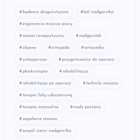
badania diagnostyczne
ból nadgarstka
ergonomia miejsca pracy
masaż terapeutyczny
nadgarstek
objawy
ortopeda
ortopedia
osteoporoza
przygotowanie do operacji
płaskostopie
rehabilitacja
rehabilitacja po operacji
techniki masażu
terapia falą uderzeniową
terapia manualna
wady postawy
zapalenie stawów
zespół cieśni nadgarstka