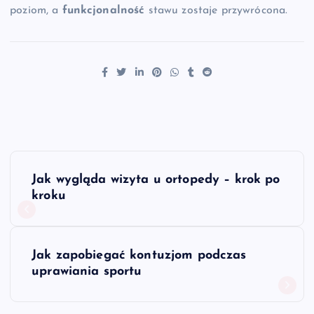
poziom, a
funkcjonalność
stawu zostaje przywrócona.
N
Jak wygląda wizyta u ortopedy – krok po
a
kroku
w
Jak zapobiegać kontuzjom podczas
i
uprawiania sportu
g