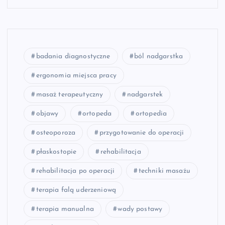
badania diagnostyczne
ból nadgarstka
ergonomia miejsca pracy
masaż terapeutyczny
nadgarstek
objawy
ortopeda
ortopedia
osteoporoza
przygotowanie do operacji
płaskostopie
rehabilitacja
rehabilitacja po operacji
techniki masażu
terapia falą uderzeniową
terapia manualna
wady postawy