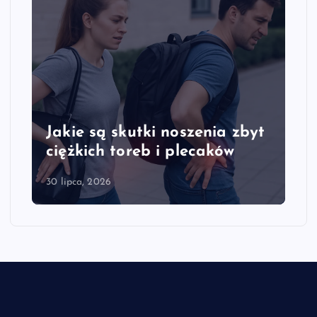
a zbyt
Jakie są objawy przeciążenia
ów
kręgosłupa szyjnego
28 lipca, 2026