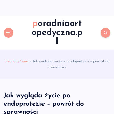
S
k
i
p
poradniaort
t
opedyczna.p
o
c
l
o
n
t
e
Strona główna
»
Jak wygląda życie po endoprotezie – powrót do
n
sprawności
t
Jak wygląda życie po
endoprotezie – powrót do
sprawności