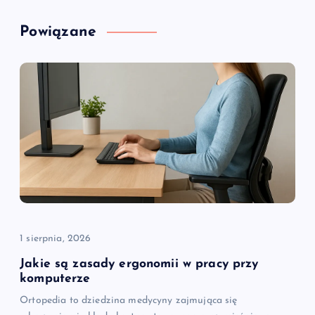
a
Powiązane
c
j
a
w
p
i
1 sierpnia, 2026
s
Jakie są zasady ergonomii w pracy przy
komputerze
u
Ortopedia to dziedzina medycyny zajmująca się