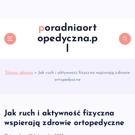
S
k
i
p
poradniaort
t
opedyczna.p
o
c
l
o
n
t
e
Strona główna
»
Jak ruch i aktywność fizyczna wspierają zdrowie
n
ortopedyczne
t
Jak ruch i aktywność fizyczna
wspierają zdrowie ortopedyczne