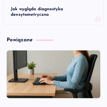
w
Jak wygląda diagnostyka
i
densytometryczna
g
a
Powiązane
c
j
a
w
p