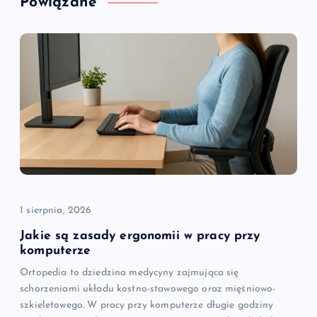
Powiązane
a
c
j
a
w
p
i
1 sierpnia, 2026
Jakie są zasady ergonomii w pracy przy
s
komputerze
Ortopedia to dziedzina medycyny zajmująca się
u
schorzeniami układu kostno-stawowego oraz mięśniowo-
szkieletowego. W pracy przy komputerze długie godziny