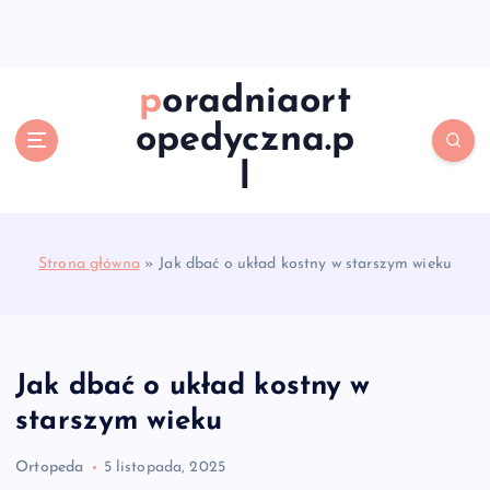
S
k
i
p
poradniaort
t
opedyczna.p
o
c
l
o
n
t
e
Strona główna
»
Jak dbać o układ kostny w starszym wieku
n
t
Jak dbać o układ kostny w
starszym wieku
Ortopeda
5 listopada, 2025