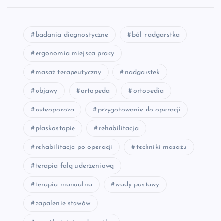
badania diagnostyczne
ból nadgarstka
ergonomia miejsca pracy
masaż terapeutyczny
nadgarstek
objawy
ortopeda
ortopedia
osteoporoza
przygotowanie do operacji
płaskostopie
rehabilitacja
rehabilitacja po operacji
techniki masażu
terapia falą uderzeniową
terapia manualna
wady postawy
zapalenie stawów