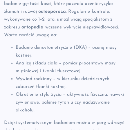
badanie gęstości kości, które pozwala ocenić ryzyko
złamań i rozwój
osteoporoza
. Regularne kontrole,
wykonywane co 1–2 lata, umożliwiają specjalistom z
zakresu
ortopedia
wczesne wykrycie nieprawidłowości.
Warto zwrócić uwagę na:
Badanie densytometryczne (DXA) – ocenę masy
kostnej.
Analizę składu ciała – pomiar procentowy masy
mięśniowej i tkanki tłuszczowej.
Wywiad rodzinny – w kierunku dziedzicznych
zaburzeń tkanki kostnej.
Określenie stylu życia – aktywność fizyczna, nawyki
żywieniowe, palenie tytoniu czy nadużywanie
alkoholu.
Dzięki systematycznym badaniom można w porę wdrożyć