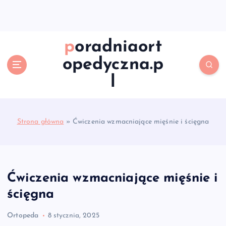
S
k
i
p
poradniaort
t
opedyczna.p
o
c
l
o
n
t
e
Strona główna
»
Ćwiczenia wzmacniające mięśnie i ścięgna
n
t
Ćwiczenia wzmacniające mięśnie i
ścięgna
Ortopeda
8 stycznia, 2025