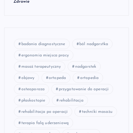
Zdrowie
badania diagnostyczne
ból nadgarstka
ergonomia miejsca pracy
masaż terapeutyczny
nadgarstek
objawy
ortopeda
ortopedia
osteoporoza
przygotowanie do operacji
płaskostopie
rehabilitacja
rehabilitacja po operacji
techniki masażu
terapia falą uderzeniową