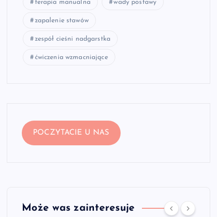
terapia manualna
wady postawy
zapalenie stawów
zespół cieśni nadgarstka
ćwiczenia wzmacniające
POCZYTACIE U NAS
Może was zainteresuje