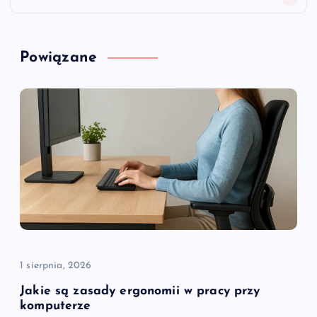
g
a
Powiązane
c
j
a
w
p
i
1 sierpnia, 2026
s
Jakie są zasady ergonomii w pracy przy
komputerze