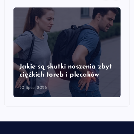
zenia zbyt
Jakie są objawy przeciąże
ecaków
kręgosłupa szyjnego
28 lipca, 2026