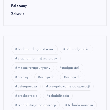
Polecamy
Zdrowie
badania diagnostyczne
ból nadgarstka
ergonomia miejsca pracy
masaż terapeutyczny
nadgarstek
objawy
ortopeda
ortopedia
osteoporoza
przygotowanie do operacji
płaskostopie
rehabilitacja
rehabilitacja po operacji
techniki masażu