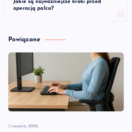
Jakie są najważniejsze kroki przed
i
operacją palca?
g
a
Powiązane
c
j
a
w
p
i
1 sierpnia, 2026