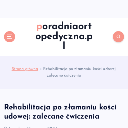
S
k
i
p
poradniaort
t
opedyczna.p
o
c
l
o
n
t
e
Strona główna
»
Rehabilitacja po złamaniu kości udowej:
n
zalecane ćwiczenia
t
Rehabilitacja po złamaniu kości
udowej: zalecane ćwiczenia