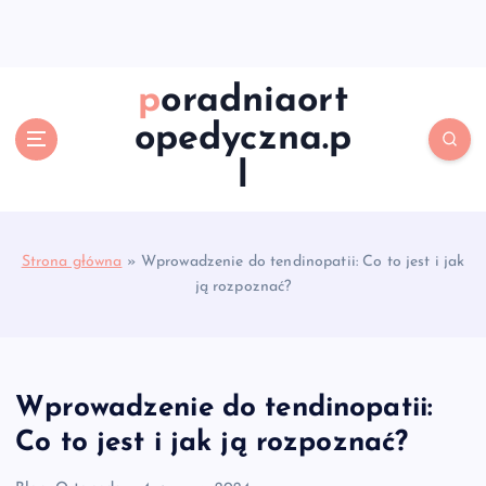
S
k
i
p
poradniaort
t
opedyczna.p
o
c
l
o
n
t
e
Strona główna
»
Wprowadzenie do tendinopatii: Co to jest i jak
n
ją rozpoznać?
t
Wprowadzenie do tendinopatii:
Co to jest i jak ją rozpoznać?