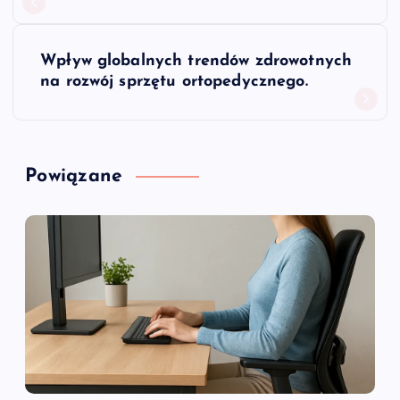
w
Wpływ globalnych trendów zdrowotnych
i
na rozwój sprzętu ortopedycznego.
g
a
Powiązane
c
j
a
w
p