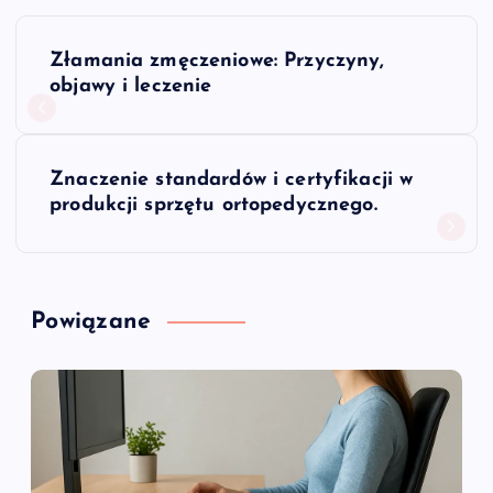
N
Złamania zmęczeniowe: Przyczyny,
a
objawy i leczenie
w
Znaczenie standardów i certyfikacji w
i
produkcji sprzętu ortopedycznego.
g
a
Powiązane
c
j
a