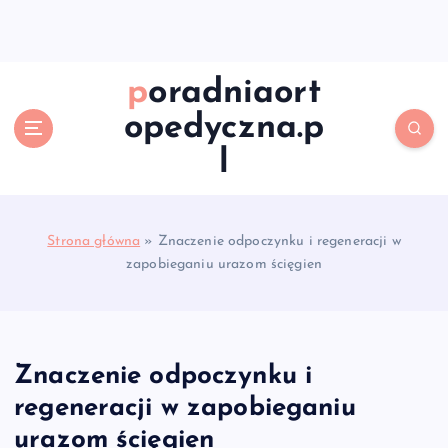
S
k
i
p
poradniaort
t
opedyczna.p
o
c
l
o
n
t
e
Strona główna
»
Znaczenie odpoczynku i regeneracji w
n
zapobieganiu urazom ścięgien
t
Znaczenie odpoczynku i
regeneracji w zapobieganiu
urazom ścięgien