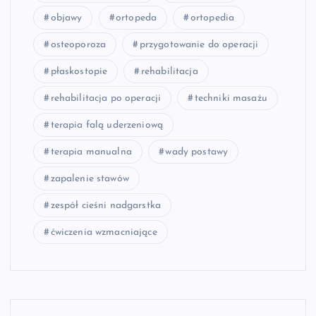
objawy
ortopeda
ortopedia
osteoporoza
przygotowanie do operacji
płaskostopie
rehabilitacja
rehabilitacja po operacji
techniki masażu
terapia falą uderzeniową
terapia manualna
wady postawy
zapalenie stawów
zespół cieśni nadgarstka
ćwiczenia wzmacniające