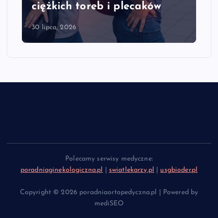
toreb i plecaków
kręgosłupa szy
28 lipca, 2026
Polecamy serwisy medyczne:
poradniaginekologiczna.pl
|
swiatlekarzy.pl
|
usgbioder.pl
Copyright © 2026 poradniaortopedyczna.pl | Powered by
mediSEO