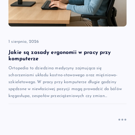
w
p
i
1 sierpnia, 2026
s
Jakie są zasady ergonomii w pracy przy
komputerze
u
Ortopedia to dziedzina medycyny zajmująca się
schorzeniami układu kostno-stawowego oraz mięśniowo-
szkieletowego. W pracy przy komputerze długie godziny
spędzone w niewłaściwej pozycji mogą prowadzić do bólów
kręgosłupa, zespołów przeciążeniowych czy zmian…