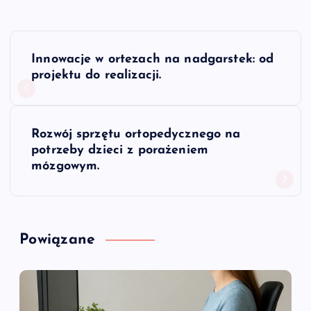
N
Innowacje w ortezach na nadgarstek: od
a
projektu do realizacji.
w
Rozwój sprzętu ortopedycznego na
i
potrzeby dzieci z porażeniem
mózgowym.
g
a
Powiązane
c
j