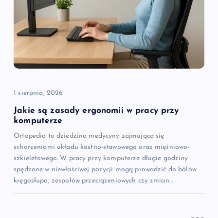
a
w
p
i
1 sierpnia, 2026
s
Jakie są zasady ergonomii w pracy przy
u
komputerze
Ortopedia to dziedzina medycyny zajmująca się
schorzeniami układu kostno-stawowego oraz mięśniowo-
szkieletowego. W pracy przy komputerze długie godziny
spędzone w niewłaściwej pozycji mogą prowadzić do bólów
kręgosłupa, zespołów przeciążeniowych czy zmian…