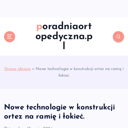
S
k
i
p
poradniaort
t
opedyczna.p
o
c
l
o
n
t
e
Strona główna
»
Nowe technologie w konstrukcji ortez na ramię i
n
łokieć.
t
Nowe technologie w konstrukcji
ortez na ramię i łokieć.