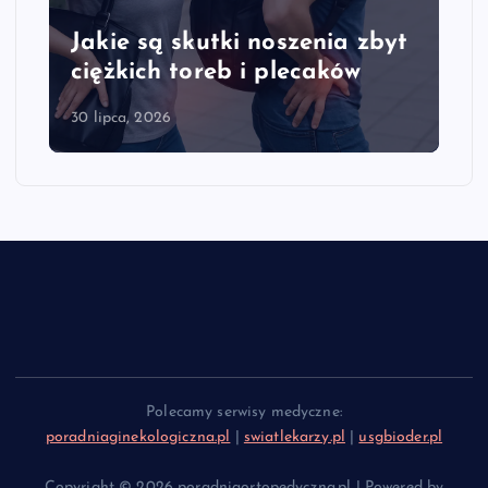
Jakie są skutki noszenia zbyt
ciężkich toreb i plecaków
30 lipca, 2026
Polecamy serwisy medyczne:
poradniaginekologiczna.pl
|
swiatlekarzy.pl
|
usgbioder.pl
Copyright © 2026 poradniaortopedyczna.pl | Powered by