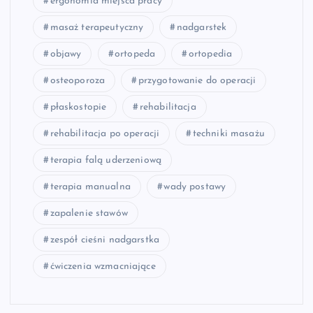
ergonomia miejsca pracy
masaż terapeutyczny
nadgarstek
objawy
ortopeda
ortopedia
osteoporoza
przygotowanie do operacji
płaskostopie
rehabilitacja
rehabilitacja po operacji
techniki masażu
terapia falą uderzeniową
terapia manualna
wady postawy
zapalenie stawów
zespół cieśni nadgarstka
ćwiczenia wzmacniające